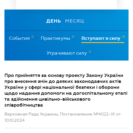
ДЕНЬ
МЕСЯЦ
0
0
13
События
Практикумы
Вступают в силу
0
Утрачивают силу
Про прийняття за основу проекту Закону України
про внесення змін до деяких законодавчих актів
України у сфері національної безпеки і оборони
щодо надання допомоги на догоспітальному етапі
та здійснення цивільно-військового
співробітництва
Верховная Рада Украины, Постановление №4022-IX от
10.10.2024