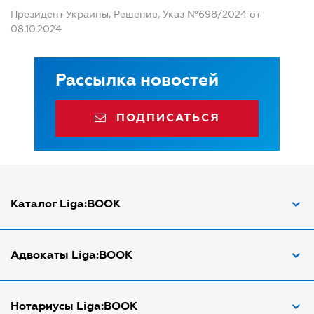
Президент Украины, Решение, Указ №698/2024 от
08.10.2024
Рассылка новостей
ПОДПИСАТЬСЯ
Каталог Liga:BOOK
Адвокат по ДТП
Адвокаты Liga:BOOK
Адвокат по трудовым спорам
Апостиль документов
Адвокаты в Виннице
Нотариусы Liga:BOOK
Арбитражный управляющий
Адвокаты в Днепре