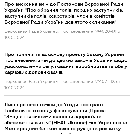
Про внесення змін до Постанови Верховної Ради
України "Про обрання голів, перших заступників,
заступників голів, секретарів, членів комітетів
Верховної Ради України дев'ятого скликання"
Верховная Рада Украины, Постановление №4020-IX от
10.10.2024
Про прийняття за основу проекту Закону України
про внесення змін до деяких законів України щодо
удосконалення регулювання виробництва та обігу
харчових доповнювачів
Верховная Рада Украины, Постановление №4021-IX от
10.10.2024
Лист про перші зміни до Угоди про грант
Глобального фонду фінансування (Проєкт
"Зміцнення системи охорони здоров'я та
збереження життя" (HEAL Ukraine) між Україною та
Міжнародним банком реконструкції та розвитку,