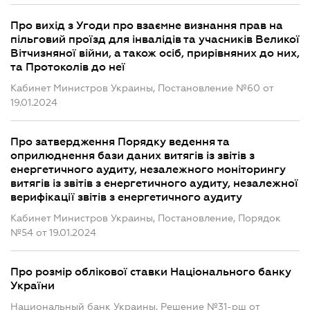
Про вихід з Угоди про взаємне визнання прав на
пільговий проїзд для інвалідів та учасників Великої
Вітчизняної війни, а також осіб, прирівняних до них,
та Протоколів до неї
Кабинет Министров Украины, Постановление №60 от
19.01.2024
Про затвердження Порядку ведення та
оприлюднення бази даних витягів із звітів з
енергетичного аудиту, незалежного моніторингу
витягів із звітів з енергетичного аудиту, незалежної
верифікації звітів з енергетичного аудиту
Кабинет Министров Украины, Постановление, Порядок
№54 от 19.01.2024
Про розмір облікової ставки Національного банку
України
Национальный банк Украины, Решение №31-рш от