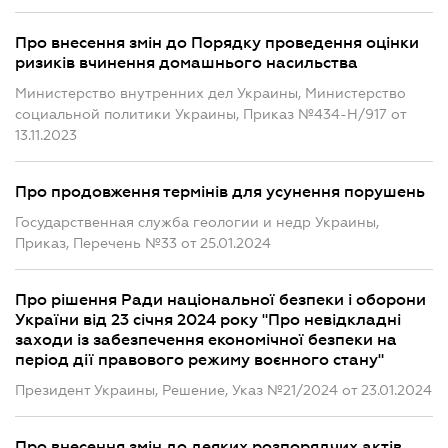
Про внесення змін до Порядку проведення оцінки
ризиків вчинення домашнього насильства
Министерство внутренних дел Украины, Министерство
социальной политики Украины, Приказ №434-Н/917 от
13.11.2023
Про продовження термінів для усунення порушень
Государственная служба геологии и недр Украины,
Приказ, Перечень №33 от 25.01.2024
Про рішення Ради національної безпеки і оборони
України від 23 січня 2024 року "Про невідкладні
заходи із забезпечення економічної безпеки на
період дії правового режиму воєнного стану"
Президент Украины, Решение, Указ №21/2024 от 23.01.2024
Про внесення змін до деяких розпорядчих актів