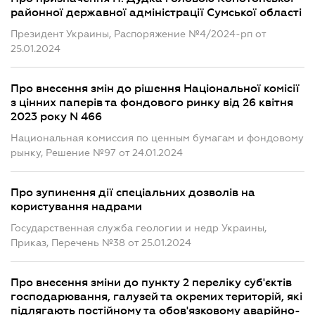
районної державної адміністрації Сумської області
Президент Украины, Распоряжение №4/2024-рп от
25.01.2024
Про внесення змін до рішення Національної комісії
з цінних паперів та фондового ринку від 26 квітня
2023 року N 466
Национальная комиссия по ценным бумагам и фондовому
рынку, Решение №97 от 24.01.2024
Про зупинення дії спеціальних дозволів на
користування надрами
Государственная служба геологии и недр Украины,
Приказ, Перечень №38 от 25.01.2024
Про внесення зміни до пункту 2 переліку суб'єктів
господарювання, галузей та окремих територій, які
підлягають постійному та обов'язковому аварійно-