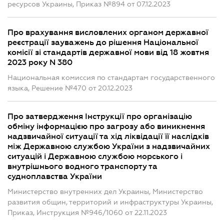
ресурсов Украины, Приказ №894 от 07.12.2023
Про врахування висловлених органом державної
реєстрації зауважень до рішення Національної
комісії зі стандартів державної мови від 18 жовтня
2023 року N 380
Национальная комиссия по стандартам государственного
языка, Решение №470 от 20.12.2023
Про затвердження Інструкції про організацію
обміну інформацією про загрозу або виникнення
надзвичайної ситуації та хід ліквідації її наслідків
між Державною службою України з надзвичайних
ситуацій і Державною службою морського і
внутрішнього водного транспорту та
судноплавства України
Министерство внутренних дел Украины, Министерство
развития общин, территорий и инфраструктуры Украины,
Приказ, Инструкция №946/1060 от 22.11.2023