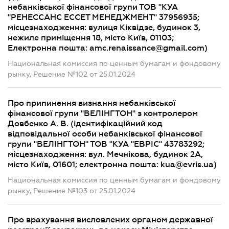
небанківської фінансової групи ТОВ "КУА
"РЕНЕССАНС ЕССЕТ МЕНЕДЖМЕНТ" 37956935;
місцезнаходження: вулиця Кіквідзе, будинок 3,
нежиле приміщення 18, місто Київ, 01103;
Електронна пошта:
amc.renaissance@gmail.com
)
Национальная комиссия по ценным бумагам и фондовому
рынку, Решение №102 от 25.01.2024
Про припинення визнання небанківської
фінансової групи "ВЕЛІНГТОН" з контролером
Довбенко А. В. (ідентифікаційний код
відповідальної особи небанківської фінансової
групи "ВЕЛІНГТОН" ТОВ "КУА "ЕВРІС" 43783292;
місцезнаходження: вул. Мечнікова, будинок 2А,
місто Київ, 01601; електронна пошта:
kua@evris.ua
)
Национальная комиссия по ценным бумагам и фондовому
рынку, Решение №103 от 25.01.2024
Про врахування висловлених органом державної