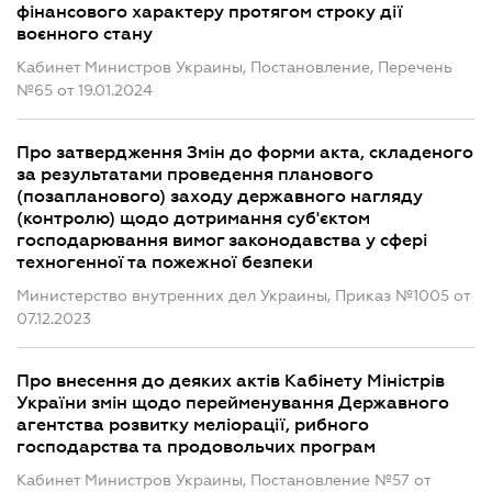
фінансового характеру протягом строку дії
воєнного стану
Кабинет Министров Украины, Постановление, Перечень
№65 от 19.01.2024
Про затвердження Змін до форми акта, складеного
за результатами проведення планового
(позапланового) заходу державного нагляду
(контролю) щодо дотримання суб'єктом
господарювання вимог законодавства у сфері
техногенної та пожежної безпеки
Министерство внутренних дел Украины, Приказ №1005 от
07.12.2023
Про внесення до деяких актів Кабінету Міністрів
України змін щодо перейменування Державного
агентства розвитку меліорації, рибного
господарства та продовольчих програм
Кабинет Министров Украины, Постановление №57 от