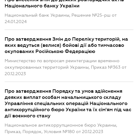
Національного банку України
Национальный банк Украины, Решение №25-рш от
24.01.2024
Про затвердження Змін до Переліку територій, на
яких ведуться (велися) бойові дії або тимчасово
окупованих Російською Федерацією
Министерство по вопросам реинтеграции временно
оккупированных территорий Украины, Приказ №363 от
20.12.2023
Про затвердження Порядку та умов здійснення
деяких виплат особам начальницького складу
Управління спеціальних операцій Національного
антикорупційного бюро України та їх сім'ям під час
дії воєнного стану
Национальное антикоррупционное бюро Украины,
Приказ, Порядок, Условия №180 от 20.12.2023