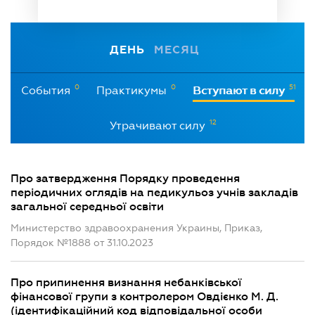
ДЕНЬ
МЕСЯЦ
0
0
51
События
Практикумы
Вступают в силу
12
Утрачивают силу
Про затвердження Порядку проведення
періодичних оглядів на педикульоз учнів закладів
загальної середньої освіти
Министерство здравоохранения Украины, Приказ,
Порядок №1888 от 31.10.2023
Про припинення визнання небанківської
фінансової групи з контролером Овдієнко М. Д.
(ідентифікаційний код відповідальної особи