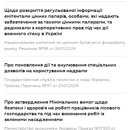
Щодо розкриття регульованої інформації
емітентами цінних паперів, особами, які надають
забезпечення за такими цінними паперами, та
радниками з корпоративних прав під час дії
воєнного стану в Україні
Национальная комиссия по ценным бумагам и фондовому
рынку, Решение №98 от 24.01.2024
Про поновлення дії та анулювання спеціальних
дозволів на користування надрами
Государственная служба геологии и недр Украины,
Приказ, Перечень №37 от 25.01.2024
Про затвердження Мінімальних вимог щодо
безпеки і здоров'я на роботі працівників лісового
господарства та під час виконання робіт із
зеленими насадженнями
Министерство экономики Украины, Приказ №17953 от