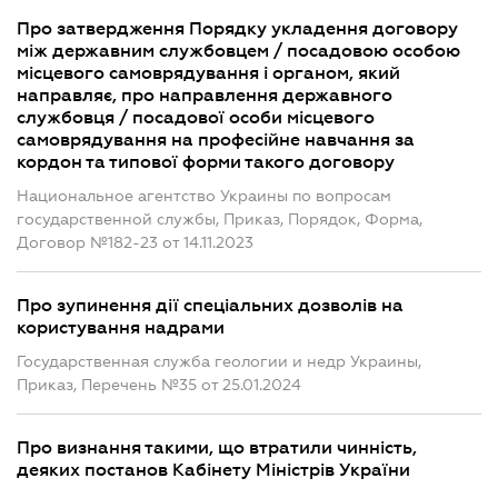
Про затвердження Порядку укладення договору
між державним службовцем / посадовою особою
місцевого самоврядування і органом, який
направляє, про направлення державного
службовця / посадової особи місцевого
самоврядування на професійне навчання за
кордон та типової форми такого договору
Национальное агентство Украины по вопросам
государственной службы, Приказ, Порядок, Форма,
Договор №182-23 от 14.11.2023
Про зупинення дії спеціальних дозволів на
користування надрами
Государственная служба геологии и недр Украины,
Приказ, Перечень №35 от 25.01.2024
Про визнання такими, що втратили чинність,
деяких постанов Кабінету Міністрів України