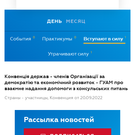
ДЕНЬ
МЕСЯЦ
0
0
1
События
Практикумы
Вступают в силу
1
Утрачивают силу
Конвенція держав - членів Організації за
демократію та економічний розвиток - ГУАМ про
взаємне надання допомоги з консульських питань
Страны - участницы, Конвенция от 20.09.2022
Рассылка новостей