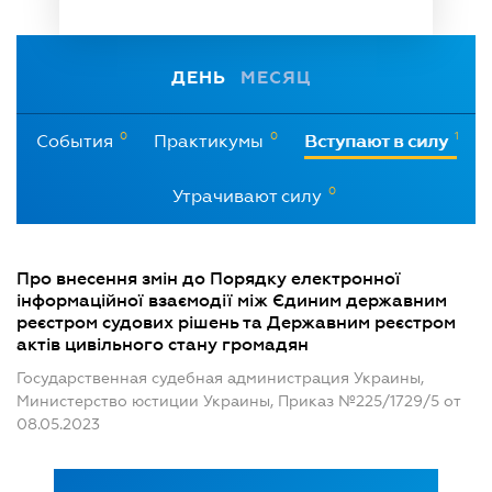
ДЕНЬ
МЕСЯЦ
0
0
1
События
Практикумы
Вступают в силу
0
Утрачивают силу
Про внесення змін до Порядку електронної
інформаційної взаємодії між Єдиним державним
реєстром судових рішень та Державним реєстром
актів цивільного стану громадян
Государственная судебная администрация Украины,
Министерство юстиции Украины, Приказ №225/1729/5 от
08.05.2023