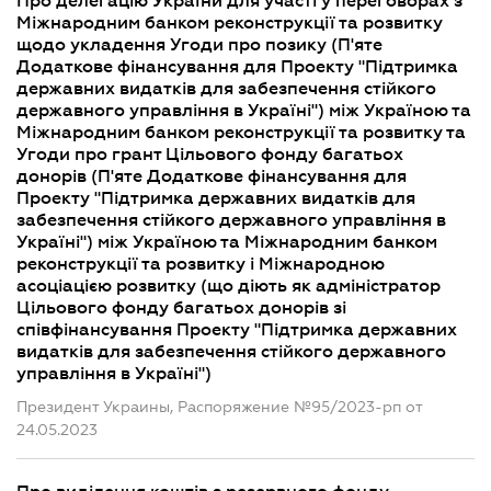
Про делегацію України для участі у переговорах з
Міжнародним банком реконструкції та розвитку
щодо укладення Угоди про позику (П'яте
Додаткове фінансування для Проекту "Підтримка
державних видатків для забезпечення стійкого
державного управління в Україні") між Україною та
Міжнародним банком реконструкції та розвитку та
Угоди про грант Цільового фонду багатьох
донорів (П'яте Додаткове фінансування для
Проекту "Підтримка державних видатків для
забезпечення стійкого державного управління в
Україні") між Україною та Міжнародним банком
реконструкції та розвитку і Міжнародною
асоціацією розвитку (що діють як адміністратор
Цільового фонду багатьох донорів зі
співфінансування Проекту "Підтримка державних
видатків для забезпечення стійкого державного
управління в Україні")
Президент Украины, Распоряжение №95/2023-рп от
24.05.2023