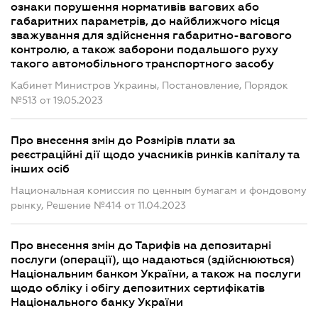
ознаки порушення нормативів вагових або
габаритних параметрів, до найближчого місця
зважування для здійснення габаритно-вагового
контролю, а також заборони подальшого руху
такого автомобільного транспортного засобу
Кабинет Министров Украины, Постановление, Порядок
№513 от 19.05.2023
Про внесення змін до Розмірів плати за
реєстраційні дії щодо учасників ринків капіталу та
інших осіб
Национальная комиссия по ценным бумагам и фондовому
рынку, Решение №414 от 11.04.2023
Про внесення змін до Тарифів на депозитарні
послуги (операції), що надаються (здійснюються)
Національним банком України, а також на послуги
щодо обліку і обігу депозитних сертифікатів
Національного банку України