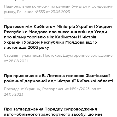
Национальная комиссия по ценным бумагам и фондовому
рынку, Решение №553 от 23.05.2023
Протокол між Кабінетом Міністрів України і Урядом
Республіки Молдова про внесення змін до Угоди
про вільну торгівлю між Кабінетом Міністрів
України і Урядом Республіки Молдова від 13
листопада 2003 року
Страны - участницы, Протокол, Двустороннее соглашение
от 28.08.2021
Про призначення В. Литвина головою Фастівської
районної державної адміністрації Київської області
Президент Украины, Распоряжение №94/2023-рп от
24.05.2023
Про затвердження Порядку супроводження
автомобільного транспортного засобу, що має