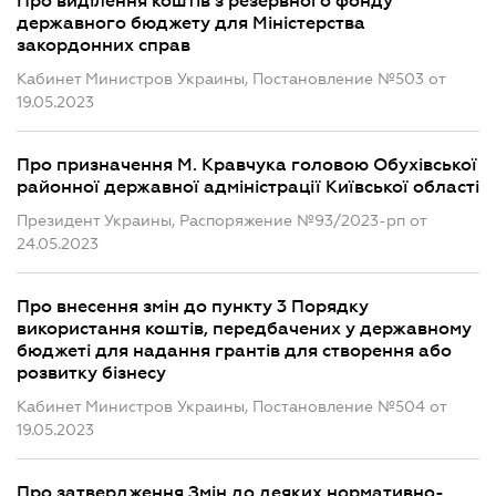
Про виділення коштів з резервного фонду
державного бюджету для Міністерства
закордонних справ
Кабинет Министров Украины, Постановление №503 от
19.05.2023
Про призначення М. Кравчука головою Обухівської
районної державної адміністрації Київської області
Президент Украины, Распоряжение №93/2023-рп от
24.05.2023
Про внесення змін до пункту 3 Порядку
використання коштів, передбачених у державному
бюджеті для надання грантів для створення або
розвитку бізнесу
Кабинет Министров Украины, Постановление №504 от
19.05.2023
Про затвердження Змін до деяких нормативно-