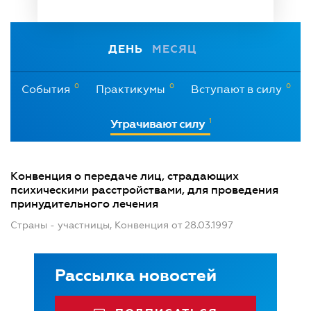
ДЕНЬ
МЕСЯЦ
0
0
0
События
Практикумы
Вступают в силу
1
Утрачивают силу
Конвенция о передаче лиц, страдающих
психическими расстройствами, для проведения
принудительного лечения
Страны - участницы, Конвенция от 28.03.1997
Рассылка новостей