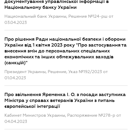
документування управлінської інформації в
Національному банку України
Национальный банк Украины, Решение №124-рш от
03.04.2023
Про рішення Ради національної безпеки і оборони
України від 1 квітня 2023 року "Про застосування та
внесення змін до персональних спеціальних
економічних та інших обмежувальних заходів
(санкцій)"
Президент Украины, Решение, Указ №192/2023 от
01.04.2023
Про звільнення Яременка І. О. з посади заступника
Міністра у справах ветеранів України з питань
європейської інтеграції
Кабинет Министров Украины, Распоряжение №278-р от
04.04.2023