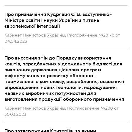
Про призначення Кудрявця Є. В. заступником
Міністра освіти і науки України з питань
європейської інтеграції
Кабинет Министров Украины, Распоряжение №281-р от
04.04.2023
Про внесення змін до Порядку використання
коштів, передбачених у державному бюджеті для
виконання державних цільових програм
реформування та розвитку оборонно-
промислового комплексу, розроблення, освоєння і
впровадження нових технологій, нарощування
наявних виробничих потужностей для
виготовлення продукції оборонного призначення
Кабинет Министров Украины, Постановление №288 от
30.03.2023
Про затвердження Критеріїв, за якими