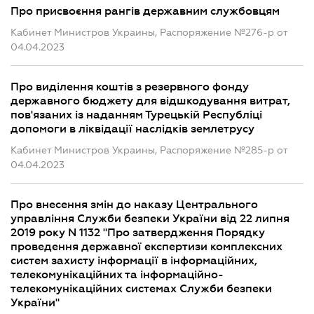
Про присвоєння рангів державним службовцям
Кабинет Министров Украины, Распоряжение №276-р от
04.04.2023
Про виділення коштів з резервного фонду
державного бюджету для відшкодування витрат,
пов'язаних із наданням Турецькій Республіці
допомоги в ліквідації наслідків землетрусу
Кабинет Министров Украины, Распоряжение №285-р от
04.04.2023
Про внесення змін до наказу Центрального
управління Служби безпеки України від 22 липня
2019 року N 1132 "Про затвердження Порядку
проведення державної експертизи комплексних
систем захисту інформації в інформаційних,
телекомунікаційних та інформаційно-
телекомунікаційних системах Служби безпеки
України"