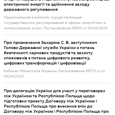
електричної енергії та здійснення заходу
державного регулювання
Национальная комиссия, осуществляющая
государственное регулирование в сферах энергетики и
коммунальных услуг, Постановление №615 от 04.04.2023
Про призначення Захаріна С. В. заступником
Голови Державної служби України з питань
безпечності харчових продуктів та захисту
споживачів з питань цифрового розвитку,
цифрових трансформацій і цифровізації
Кабинет Министров Украины, Распоряжение №275-р от
04.04.2023
Про делегацію України для участі у переговорах
між Україною та Республікою Польща щодо
підготовки проекту Договору між Україною і
Республікою Польща про внесення змін до
Договору між Україною і Республікою Польща про