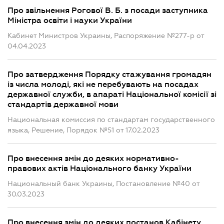
Про звільнення Рогової В. Б. з посади заступника
Міністра освіти і науки України
Кабинет Министров Украины, Распоряжение №277-р от
04.04.2023
Про затвердження Порядку стажування громадян
із числа молоді, які не перебувають на посадах
державної служби, в апараті Національної комісії зі
стандартів державної мови
Национальная комиссия по стандартам государственного
языка, Решение, Порядок №51 от 17.02.2023
Про внесення змін до деяких нормативно-
правових актів Національного банку України
Национальный банк Украины, Постановление №40 от
30.03.2023
Про внесення змін до деяких постанов Кабінету