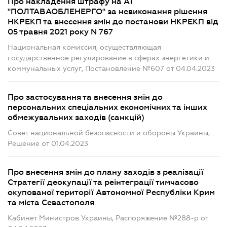
Про накладення штрафу на АТ
"ПОЛТАВАОБЛЕНЕРГО" за невиконання рішення
НКРЕКП та внесення змін до постанови НКРЕКП від
05 травня 2021 року N 767
Национальная комиссия, осуществляющая
государственное регулирование в сферах энергетики и
коммунальных услуг, Постановление №607 от 04.04.2023
Про застосування та внесення змін до
персональних спеціальних економічних та інших
обмежувальних заходів (санкцій)
Совет национальной безопасности и обороны Украины,
Решение от 01.04.2023
Про внесення змін до плану заходів з реалізації
Стратегії деокупації та реінтеграції тимчасово
окупованої території Автономної Республіки Крим
та міста Севастополя
Кабинет Министров Украины, Распоряжение №288-р от