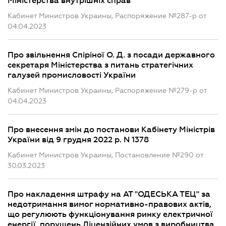
Міністерства внутрішніх справ
Кабинет Министров Украины, Распоряжение №287-р от
04.04.2023
Про звільнення Спіріної О. Д. з посади державного
секретаря Міністерства з питань стратегічних
галузей промисловості України
Кабинет Министров Украины, Распоряжение №279-р от
04.04.2023
Про внесення змін до постанови Кабінету Міністрів
України від 9 грудня 2022 р. N 1378
Кабинет Министров Украины, Постановление №290 от
30.03.2023
Про накладення штрафу на АТ "ОДЕСЬКА ТЕЦ" за
недотримання вимог нормативно-правових актів,
що регулюють функціонування ринку електричної
енергії, порушень Ліцензійних умов з виробництва