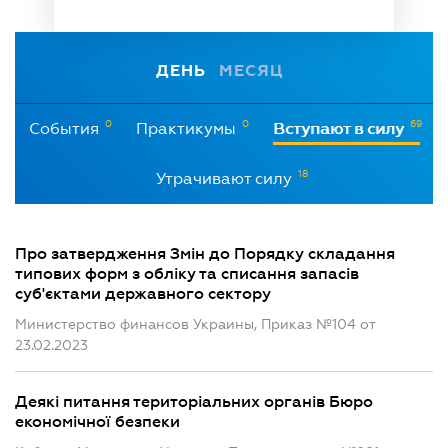
ДЕНЬ
МЕСЯЦ
0
0
69
События
Практикумы
Вступают в силу
18
Утрачивают силу
Про затвердження Змін до Порядку складання
типових форм з обліку та списання запасів
суб'єктами державного сектору
Министерство финансов Украины, Приказ №104 от
23.02.2023
Деякі питання територіальних органів Бюро
економічної безпеки