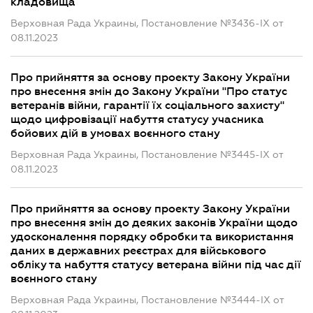
кладовища
Верховная Рада Украины, Постановление №3436-IX от
08.11.2023
Про прийняття за основу проекту Закону України
про внесення змін до Закону України "Про статус
ветеранів війни, гарантії їх соціального захисту"
щодо цифровізації набуття статусу учасника
бойових дій в умовах воєнного стану
Верховная Рада Украины, Постановление №3445-IX от
08.11.2023
Про прийняття за основу проекту Закону України
про внесення змін до деяких законів України щодо
удосконалення порядку обробки та використання
даних в державних реєстрах для військового
обліку та набуття статусу ветерана війни під час дії
воєнного стану
Верховная Рада Украины, Постановление №3444-IX от