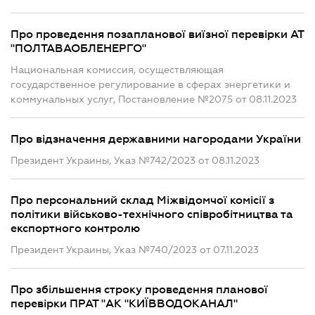
Про проведення позапланової виїзної перевірки АТ
"ПОЛТАВАОБЛЕНЕРГО"
Национальная комиссия, осуществляющая
государственное регулирование в сферах энергетики и
коммунальных услуг, Постановление №2075 от 08.11.2023
Про відзначення державними нагородами України
Президент Украины, Указ №742/2023 от 08.11.2023
Про персональний склад Міжвідомчої комісії з
політики військово-технічного співробітництва та
експортного контролю
Президент Украины, Указ №740/2023 от 07.11.2023
Про збільшення строку проведення планової
перевірки ПРАТ "АК "КИЇВВОДОКАНАЛ"