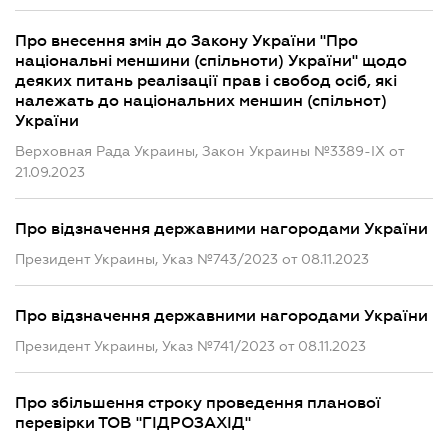
Про внесення змін до Закону України "Про
національні меншини (спільноти) України" щодо
деяких питань реалізації прав і свобод осіб, які
належать до національних меншин (спільнот)
України
Верховная Рада Украины, Закон Украины №3389-IX от
21.09.2023
Про відзначення державними нагородами України
Президент Украины, Указ №743/2023 от 08.11.2023
Про відзначення державними нагородами України
Президент Украины, Указ №741/2023 от 08.11.2023
Про збільшення строку проведення планової
перевірки ТОВ "ГІДРОЗАХІД"