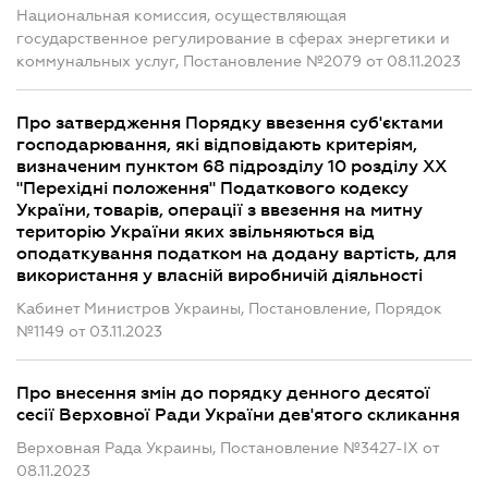
Национальная комиссия, осуществляющая
государственное регулирование в сферах энергетики и
коммунальных услуг, Постановление №2079 от 08.11.2023
Про затвердження Порядку ввезення суб'єктами
господарювання, які відповідають критеріям,
визначеним пунктом 68 підрозділу 10 розділу XX
"Перехідні положення" Податкового кодексу
України, товарів, операції з ввезення на митну
територію України яких звільняються від
оподаткування податком на додану вартість, для
використання у власній виробничій діяльності
Кабинет Министров Украины, Постановление, Порядок
№1149 от 03.11.2023
Про внесення змін до порядку денного десятої
сесії Верховної Ради України дев'ятого скликання
Верховная Рада Украины, Постановление №3427-IX от
08.11.2023