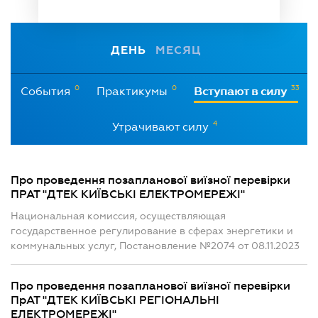
ДЕНЬ
МЕСЯЦ
0
0
33
События
Практикумы
Вступают в силу
4
Утрачивают силу
Про проведення позапланової виїзної перевірки
ПРАТ "ДТЕК КИЇВСЬКІ ЕЛЕКТРОМЕРЕЖІ"
Национальная комиссия, осуществляющая
государственное регулирование в сферах энергетики и
коммунальных услуг, Постановление №2074 от 08.11.2023
Про проведення позапланової виїзної перевірки
ПрАТ "ДТЕК КИЇВСЬКІ РЕГІОНАЛЬНІ
ЕЛЕКТРОМЕРЕЖІ"