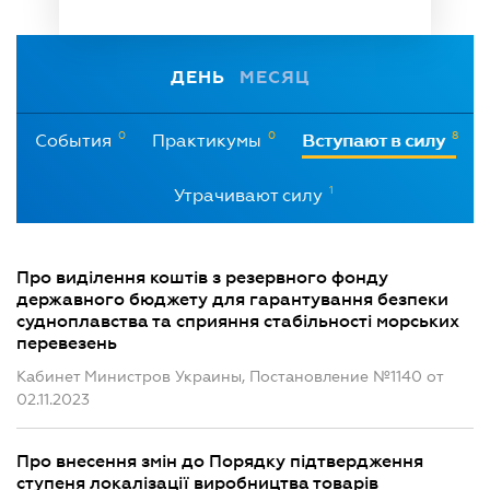
ДЕНЬ
МЕСЯЦ
0
0
8
События
Практикумы
Вступают в силу
1
Утрачивают силу
Про виділення коштів з резервного фонду
державного бюджету для гарантування безпеки
судноплавства та сприяння стабільності морських
перевезень
Кабинет Министров Украины, Постановление №1140 от
02.11.2023
Про внесення змін до Порядку підтвердження
ступеня локалізації виробництва товарів