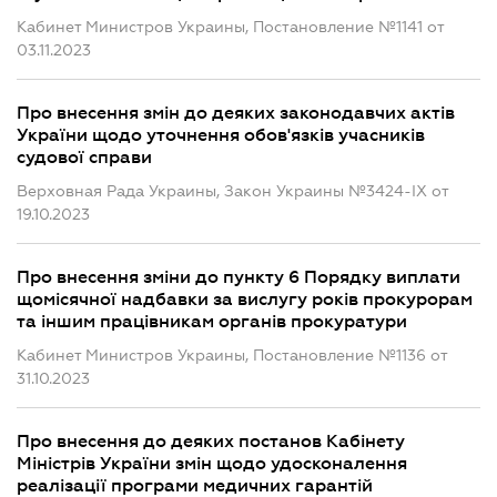
Кабинет Министров Украины, Постановление №1141 от
03.11.2023
Про внесення змін до деяких законодавчих актів
України щодо уточнення обов'язків учасників
судової справи
Верховная Рада Украины, Закон Украины №3424-IX от
19.10.2023
Про внесення зміни до пункту 6 Порядку виплати
щомісячної надбавки за вислугу років прокурорам
та іншим працівникам органів прокуратури
Кабинет Министров Украины, Постановление №1136 от
31.10.2023
Про внесення до деяких постанов Кабінету
Міністрів України змін щодо удосконалення
реалізації програми медичних гарантій