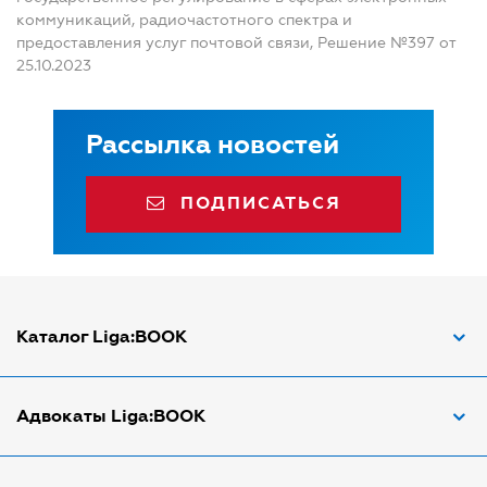
коммуникаций, радиочастотного спектра и
предоставления услуг почтовой связи, Решение №397 от
25.10.2023
Рассылка новостей
ПОДПИСАТЬСЯ
Каталог Liga:BOOK
Адвокат по ДТП
Адвокаты Liga:BOOK
Адвокат по трудовым спорам
Апостиль документов
Адвокаты в Виннице