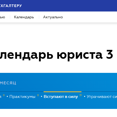
УХГАЛТЕРУ
вью
Календарь
Актуально
лендарь юриста
3
МЕСЯЦ
0
0
31
я
Практикумы
Вступают в силу
Утрачивают с