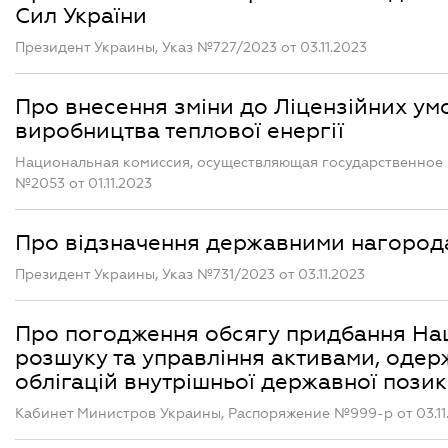
Сил України
Президент Украины, Указ №727/2023 от 03.11.2023
Про внесення зміни до Ліцензійних ум
виробництва теплової енергії
Национальная комиссия, осуществляющая государственное 
№2053 от 01.11.2023
Про відзначення державними нагород
Президент Украины, Указ №731/2023 от 03.11.2023
Про погодження обсягу придбання Нац
розшуку та управління активами, одерж
облігацій внутрішньої державної позики
Кабинет Министров Украины, Распоряжение №999-р от 03.11