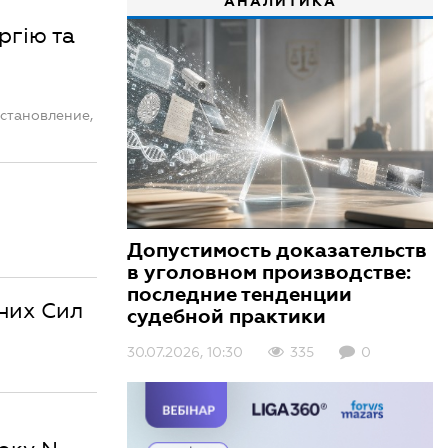
АНАЛИТИКА
ргію та
становление,
Допустимость доказательств
в уголовном производстве:
последние тенденции
них Сил
судебной практики
30.07.2026, 10:30
335
0