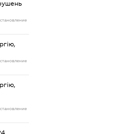
рушень
остановление
ргію,
остановление
ргію,
остановление
24