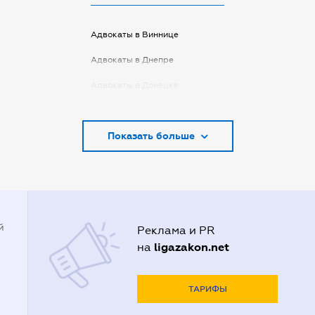
Адвокаты в Виннице
Адвокаты в Днепре
Адвокаты в Донецке
Адвокаты в Запорожье
Показать больше
Адвокаты в Киеве
Адвокаты в Кривом Роге
Адвокаты в Луцке
Адвокаты в Одессе
й
Реклама и PR
Адвокаты в Полтаве
ligazakon.net
на
Адвокаты в Харькове
Адвокаты во Львове
ТАРИФЫ