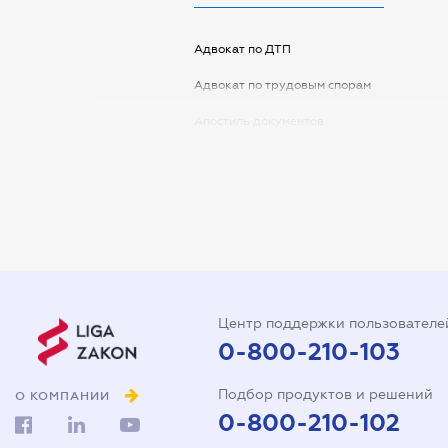
Адвокат по ДТП
Адвокат по трудовым спорам
Апостиль документов
Арбитражный управляющий
Аудитор
Виписка з ЕДР
Государственная регистрация
Дарственная на квартиру
Центр поддержки пользователе
Доверенность на автомобиль
0-800-210-103
Доверенность на
Подбор продуктов и решений
представление интересов в
О КОМПАНИИ
суде
0-800-210-102