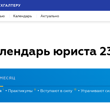
УХГАЛТЕРУ
вью
Календарь
Актуально
лендарь юриста
2
МЕСЯЦ
1
0
13
я
Практикумы
Вступают в силу
Утрачивают с