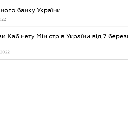
ьного банку України
022
и Кабінету Міністрів України від 7 бере
.2022