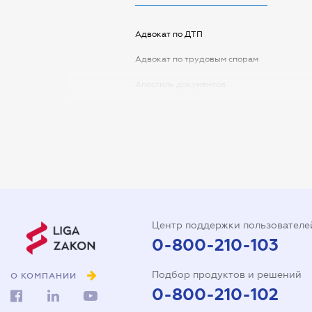
Адвокат по ДТП
Адвокат по трудовым спорам
Апостиль документов
Арбитражный управляющий
Аудитор
Виписка з ЕДР
Государственная регистрация
Дарственная на квартиру
Центр поддержки пользователе
Доверенность на автомобиль
0-800-210-103
Доверенность на
Подбор продуктов и решений
представление интересов в
О КОМПАНИИ
суде
0-800-210-102