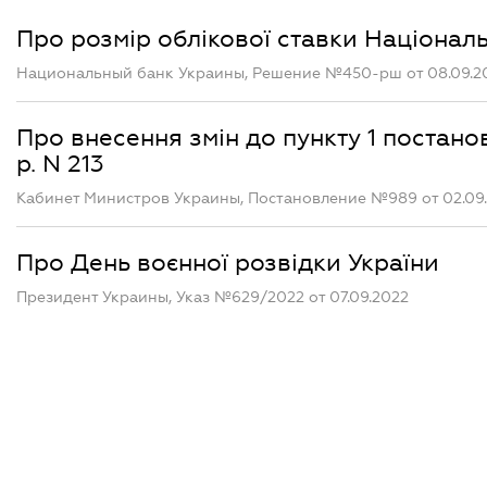
Про розмір облікової ставки Націонал
Национальный банк Украины, Решение №450-рш от 08.09.2
Про внесення змін до пункту 1 постанов
р. N 213
Кабинет Министров Украины, Постановление №989 от 02.09
Про День воєнної розвідки України
Президент Украины, Указ №629/2022 от 07.09.2022