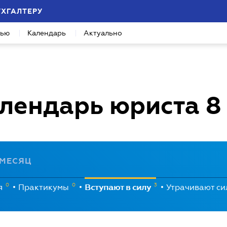
УХГАЛТЕРУ
вью
Календарь
Актуально
лендарь юриста
8
МЕСЯЦ
0
0
3
я
Практикумы
Вступают в силу
Утрачивают с