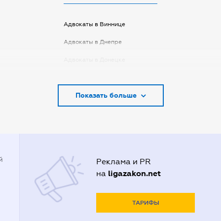
Адвокаты в Виннице
Адвокаты в Днепре
Адвокаты в Донецке
Адвокаты в Запорожье
Показать больше
Адвокаты в Киеве
Адвокаты в Кривом Роге
Адвокаты в Луцке
Адвокаты в Одессе
й
Реклама и PR
Адвокаты в Полтаве
ligazakon.net
на
Адвокаты в Харькове
Адвокаты во Львове
ТАРИФЫ