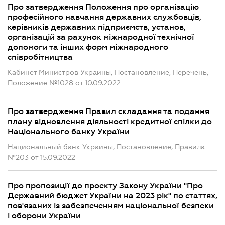
Про затвердження Положення про організацію
професійного навчання державних службовців,
керівників державних підприємств, установ,
організацій за рахунок міжнародної технічної
допомоги та інших форм міжнародного
співробітництва
Кабинет Министров Украины, Постановление, Перечень,
Положение №1028 от 10.09.2022
Про затвердження Правил складання та подання
плану відновлення діяльності кредитної спілки до
Національного банку України
Национальный банк Украины, Постановление, Правила
№203 от 15.09.2022
Про пропозиції до проекту Закону України "Про
Державний бюджет України на 2023 рік" по статтях,
пов'язаних із забезпеченням національної безпеки
і оборони України