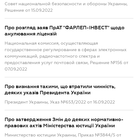
Совет национальной безопасности и обороны Украины,
Решение от 15.09.2022
Про розгляд заяв ПрАТ "ФАРЛЕП-ІНВЕСТ" щодо
анулювання ліцензій
Национальная комиссия, осуществляющая
государственное регулирование в сферах электронных
коммуникаций, радиочастотного спектра и
предоставления услуг почтовой связи, Решение №156 от
07.09.2022
Про визнання такими, що втратили чинність,
деяких указів Президента України
Президент Украины, Указ №653/2022 от 16.09.2022
Про затвердження Змін до деяких нормативно-
правових актів Міністерства юстиції України
Министерство юстиции Украины, Приказ №3844/5 от