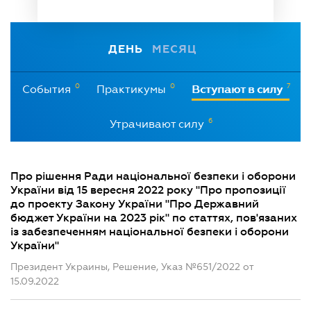
ДЕНЬ
МЕСЯЦ
0
0
7
События
Практикумы
Вступают в силу
6
Утрачивают силу
Про рішення Ради національної безпеки і оборони
України від 15 вересня 2022 року "Про пропозиції
до проекту Закону України "Про Державний
бюджет України на 2023 рік" по статтях, пов'язаних
із забезпеченням національної безпеки і оборони
України"
Президент Украины, Решение, Указ №651/2022 от
15.09.2022