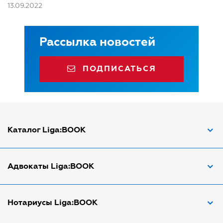
13.09.2022
Рассылка новостей
ПОДПИСАТЬСЯ
Каталог Liga:BOOK
Адвокат по ДТП
Адвокаты Liga:BOOK
Адвокат по трудовым спорам
Апостиль документов
Адвокаты в Виннице
Нотариусы Liga:BOOK
Арбитражный управляющий
Адвокаты в Днепре