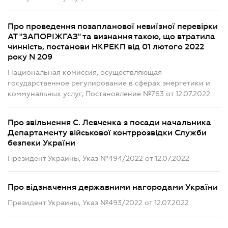
Про проведення позапланової невиїзної перевірки
АТ "ЗАПОРІЖГАЗ" та визнання такою, що втратила
чинність, постанови НКРЕКП від 01 лютого 2022
року N 209
Национальная комиссия, осуществляющая
государственное регулирование в сферах энергетики и
коммунальных услуг, Постановление №763 от 12.07.2022
Про звільнення С. Левченка з посади начальника
Департаменту військової контррозвідки Служби
безпеки України
Президент Украины, Указ №494/2022 от 12.07.2022
Про відзначення державними нагородами України
Президент Украины, Указ №493/2022 от 12.07.2022