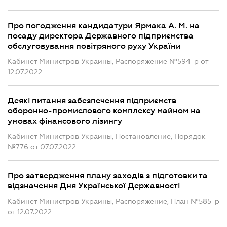
Про погодження кандидатури Ярмака А. М. на
посаду директора Державного підприємства
обслуговування повітряного руху України
Кабинет Министров Украины, Распоряжение №594-р от
12.07.2022
Деякі питання забезпечення підприємств
оборонно-промислового комплексу майном на
умовах фінансового лізингу
Кабинет Министров Украины, Постановление, Порядок
№776 от 07.07.2022
Про затвердження плану заходів з підготовки та
відзначення Дня Української Державності
Кабинет Министров Украины, Распоряжение, План №585-р
от 12.07.2022