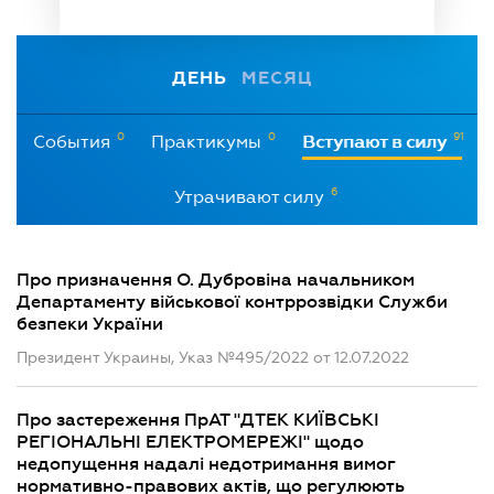
ДЕНЬ
МЕСЯЦ
0
0
91
События
Практикумы
Вступают в силу
6
Утрачивают силу
Про призначення О. Дубровіна начальником
Департаменту військової контррозвідки Служби
безпеки України
Президент Украины, Указ №495/2022 от 12.07.2022
Про застереження ПрАТ "ДТЕК КИЇВСЬКІ
РЕГІОНАЛЬНІ ЕЛЕКТРОМЕРЕЖІ" щодо
недопущення надалі недотримання вимог
нормативно-правових актів, що регулюють