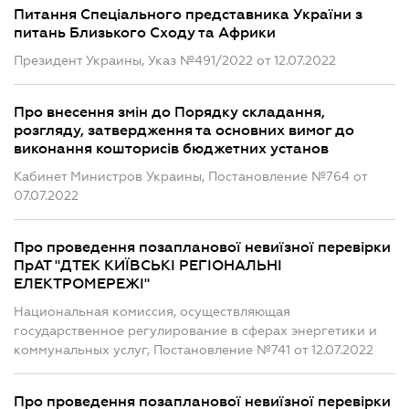
Питання Спеціального представника України з
питань Близького Сходу та Африки
Президент Украины, Указ №491/2022 от 12.07.2022
Про внесення змін до Порядку складання,
розгляду, затвердження та основних вимог до
виконання кошторисів бюджетних установ
Кабинет Министров Украины, Постановление №764 от
07.07.2022
Про проведення позапланової невиїзної перевірки
ПрАТ "ДТЕК КИЇВСЬКІ РЕГІОНАЛЬНІ
ЕЛЕКТРОМЕРЕЖІ"
Национальная комиссия, осуществляющая
государственное регулирование в сферах энергетики и
коммунальных услуг, Постановление №741 от 12.07.2022
Про проведення позапланової невиїзної перевірки