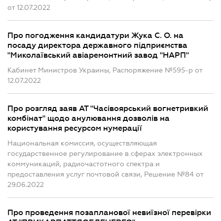
от 12.07.2022
Про погодження кандидатури Жука С. О. на
посаду директора державного підприємства
"Миколаївський авіаремонтний завод "НАРП"
Кабинет Министров Украины, Распоряжение №595-р от
12.07.2022
Про розгляд заяв АТ "Часівоярський вогнетривкий
комбінат" щодо анулювання дозволів на
користування ресурсом нумерації
Национальная комиссия, осуществляющая
государственное регулирование в сферах электронных
коммуникаций, радиочастотного спектра и
предоставления услуг почтовой связи, Решение №84 от
29.06.2022
Про проведення позапланової невиїзної перевірки