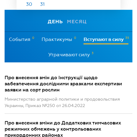
30
31
ДЕНЬ
МЕСЯЦ
0
0
35
События
Практикумы
Вступают в силу
3
Утрачивают силу
Про внесення змін до Інструкції щодо
забезпечення дослідними зразками експертизи
заявки на сорт рослин
Министерство аграрной политики и продовольствия
Украины, Приказ №250 от 26.04.2022
Про внесення зміни до Додаткових тимчасових
режимних обмежень у контрольованих
прикордонних районах