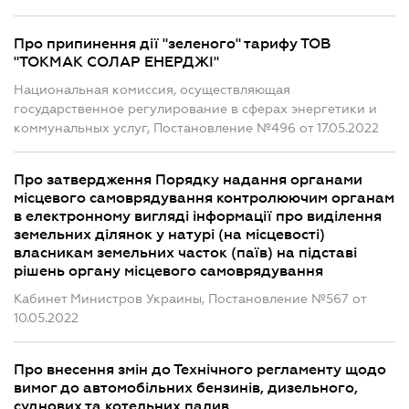
Про припинення дії "зеленого" тарифу ТОВ
"ТОКМАК СОЛАР ЕНЕРДЖІ"
Национальная комиссия, осуществляющая
государственное регулирование в сферах энергетики и
коммунальных услуг, Постановление №496 от 17.05.2022
Про затвердження Порядку надання органами
місцевого самоврядування контролюючим органам
в електронному вигляді інформації про виділення
земельних ділянок у натурі (на місцевості)
власникам земельних часток (паїв) на підставі
рішень органу місцевого самоврядування
Кабинет Министров Украины, Постановление №567 от
10.05.2022
Про внесення змін до Технічного регламенту щодо
вимог до автомобільних бензинів, дизельного,
суднових та котельних палив