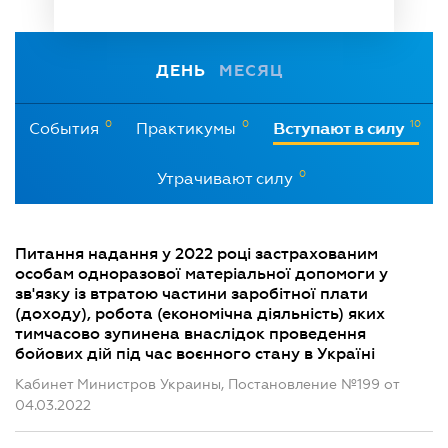
ДЕНЬ
МЕСЯЦ
0
0
10
События
Практикумы
Вступают в силу
0
Утрачивают силу
Питання надання у 2022 році застрахованим
особам одноразової матеріальної допомоги у
зв'язку із втратою частини заробітної плати
(доходу), робота (економічна діяльність) яких
тимчасово зупинена внаслідок проведення
бойових дій під час воєнного стану в Україні
Кабинет Министров Украины, Постановление №199 от
04.03.2022