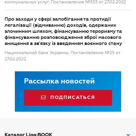
коммунальных услуг, Постановление №333 от 27.02.2022
Про заходи у сфері запобігання та протидії
легалізації (відмиванню) доходів, одержаних
злочинним шляхом, фінансуванню тероризму та
фінансуванню розповсюдження зброї масового
знищення в зв'язку із введенням воєнного стану
Национальный банк Украины, Постановление №25 от
27.02.2022
Рассылка новостей
ПОДПИСАТЬСЯ
Каталог Liga:BOOK