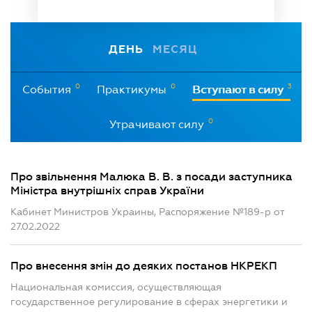
ДЕНЬ
МЕСЯЦ
0
0
3
События
Практикумы
Вступают в силу
0
Утрачивают силу
Про звільнення Малюка В. В. з посади заступника
Міністра внутрішніх справ України
Кабинет Министров Украины, Распоряжение №189-р от
27.02.2022
Про внесення змін до деяких постанов НКРЕКП
Национальная комиссия, осуществляющая
государственное регулирование в сферах энергетики и