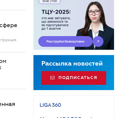
 сфере
струкция
ом
Рассылка новостей
х
ПОДПИСАТЬСЯ
енная