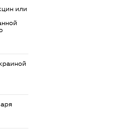
кцин или
анной
о
Украиной
варя