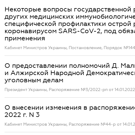
Некоторые вопросы государственной р
других медицинских иммунобиологиче
специфической профилактики острой 
коронавирусом SARS-CoV-2, под обяз
применения
Кабинет Министров Украины, Постановление, Порядок №1446 
О предоставлении полномочий Д. Мал
и Алжирской Народной Демократичес
уголовным делам
Президент Украины, Распоряжение №3/2022-рп от 14.01.2022
О внесении изменения в распоряжение
2022 г. N 3
Кабинет Министров Украины, Распоряжение №44-р от 14.01.