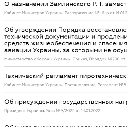
О назначении Замлинского Р. Т. заме
Кабинет Министров Украины, Распоряжение №46-р от 14.01.
Об утверждении Порядка воcстановлен
технической документации и продлени
средств жизнеобеспечения и спасени
авиации Украины, за которыми не осу
Министерство обороны Украины, Приказ, Порядок №296 от 2
Технический регламент пиротехничес
Кабинет Министров Украины, Постановление, Регламент №8 о
Об присуждении государственных наг
Президент Украины, Указ №9/2022 от 14.01.2022