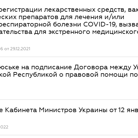
егистрации лекарственных средств, ва
ских препаратов для лечения и/или
респираторной болезни COVID-19, вызв
ательства для экстренного медицинског
от 29.12.2021
юське на подписание Договора между 
кой Республикой о правовой помощи по
 Кабинета Министров Украины от 12 ян
2022