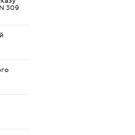
иказу
 N 309
й
ого