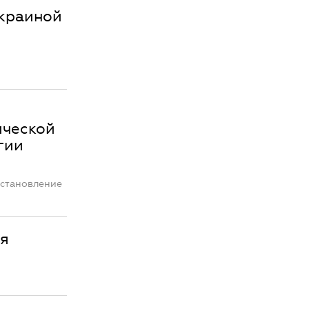
Украиной
ической
гии
остановление
ия