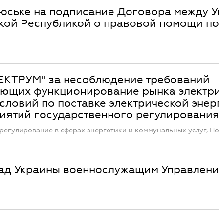
юське на подписание Договора между 
кой Республикой о правовой помощи по
ЕКТРУМ" за несоблюдение требований
ующих функционирование рынка электр
словий по поставке электрической энер
иятий государственного регулирования
регулирование в сферах энергетики и коммунальных услуг, П
рад Украины военнослужащим Управлен