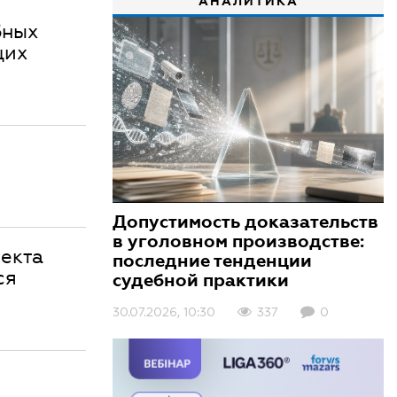
АНАЛИТИКА
бных
щих
Допустимость доказательств
в уголовном производстве:
екта
последние тенденции
ся
судебной практики
30.07.2026, 10:30
337
0