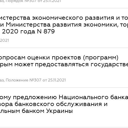
, Порядок №307 от 25.11.2021
стерства экономического развития и т
4 и Министерства развития экономики, т
я 2020 года N 879
.2021
опросам оценки проектов (программ)
орым может предоставляться государств
, Положение №307 от 25.11.2021
ному предложению Национального банк
вора банковского обслуживания и
альным банком Украины