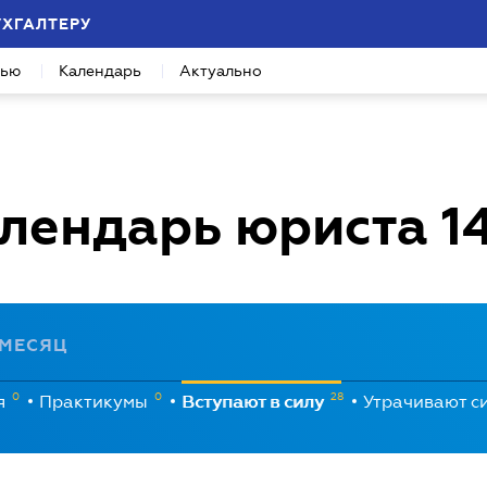
УХГАЛТЕРУ
вью
Календарь
Актуально
лендарь юриста
1
МЕСЯЦ
0
0
28
я
Практикумы
Вступают в силу
Утрачивают с