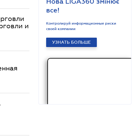
Нова LIGA360 змінює
все!
орговли
Контролируй информационные риски
орговли и
своей компании
УЗНАТЬ БОЛЬШЕ
енная
а