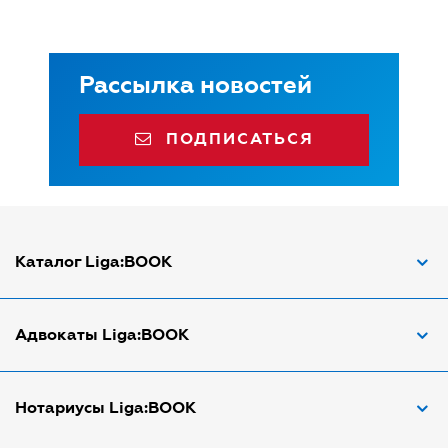
Рассылка новостей
ПОДПИСАТЬСЯ
Каталог Liga:BOOK
Адвокат по ДТП
Адвокаты Liga:BOOK
Адвокат по трудовым спорам
Апостиль документов
Адвокаты в Виннице
Нотариусы Liga:BOOK
Арбитражный управляющий
Адвокаты в Днепре