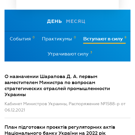
ДЕНЬ
МЕСЯЦ
0
0
8
События
Практикумы
Вступают в силу
3
Утрачивают силу
О назначении Шарапова Д. А. первым
заместителем Министра по вопросам
стратегических отраслей промышленности
Украины
Кабинет Министров Украины, Распоряжение №1588-р от
06.12.2021
План підготовки проєктів регуляторних актів
Національного банку України на 2022 рік