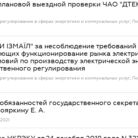
плановой выездной проверки ЧАО "ДТЕ
регулирование в сферах энергетики и коммунальных услуг, П
 ІЗМАЇЛ" за несоблюдение требований
ующих функционирование рынка электр
овий по производству электрической э
твенного регулирования
регулирование в сферах энергетики и коммунальных услуг, П
обязанностей государственного секрет
ояркину Е. А.
.2021