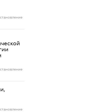
остановление
ической
гии
и
остановление
и,
остановление