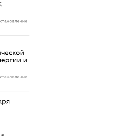
К
остановление
ической
нергии и
остановление
аря