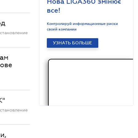
Нова LIGA360 змінює
все!
од
Контролируй информационные риски
своей компании
остановление
УЗНАТЬ БОЛЬШЕ
кам
нове
К"
остановление
и,