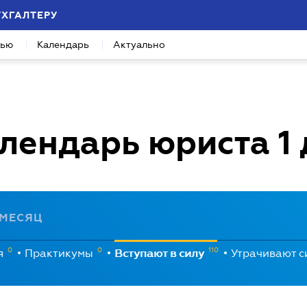
УХГАЛТЕРУ
вью
Календарь
Актуально
лендарь юриста
1
МЕСЯЦ
0
0
110
я
Практикумы
Вступают в силу
Утрачивают 